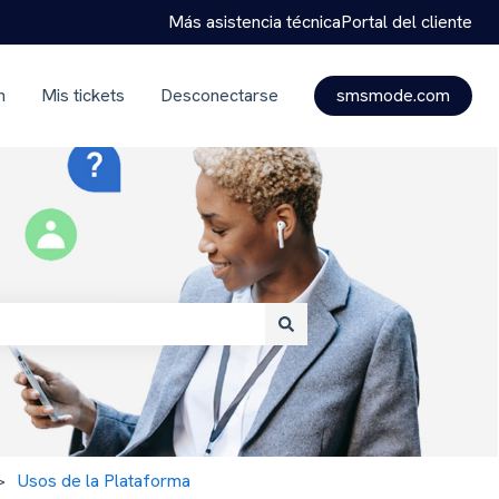
Más asistencia técnica
Portal del cliente
n
Mis tickets
Desconectarse
smsmode.com
Usos de la Plataforma