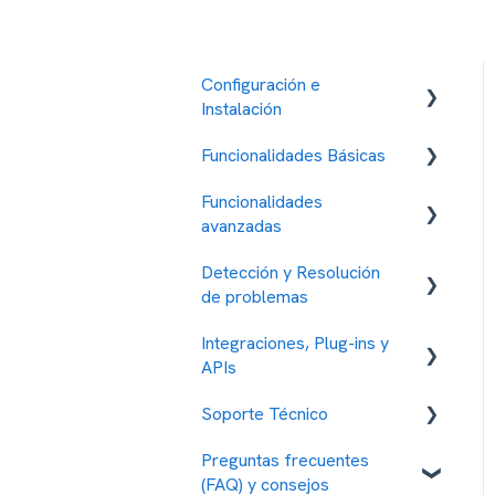
Configuración e
Instalación
Funcionalidades Básicas
Tarifas y formas de pago
Funcionalidades
Gestión de contactos
Gestión de Contactos
avanzadas
Gestión de envío de
Gestión de Respuestas
Detección y Resolución
mensajes
Automatizaciones
Gestión de Campañas
de problemas
Mi Cuenta
Seguridad
Integraciones, Plug-ins y
Códigos de Error
Medidas de Seguridad
APIs
Diferentes Usos
Soporte Técnico
Integración con otros
Parámetros de Seguridad
servicios
Preguntas frecuentes
Cómo solicitar asistencia
(FAQ) y consejos