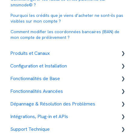
smsmode© ?
Pourquoi les crédits que je viens d’acheter ne sont-ils pas
visibles sur mon compte ?
Comment modifier les coordonnées bancaires (IBAN) de
mon compte de prélèvement ?
Produits et Canaux
Configuration et Installation
SMS
Fonctionnalités de Base
TTS
Tarifs et Paiement
Fonctionnalités Avancées
RCS
Gestion des contacts
Gestion des Contacts
Dépannage & Résolution des Problèmes
Time2Chat
Gestion de l'envoi de message
Gestion des Réponses
Automatisations
Intégrations, Plug-in et APIs
SMS enrichi
Mon Compte
Gestion des Campagnes
Les differents services smsmode
Problèmes Courants : Messages non livrés
Support Technique
Raccourcisseur URL & Landing page
Mesures de Sécurité
Sécurité
Business Intelligence
Les Codes Erreurs
Intégration avec d'autres services