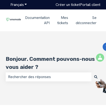
Français
Afficher le sous-menu pour les traductions
Créer un ticket
Portail client
Documentation
Mes
Se
API
tickets
déconnecter
Bonjour. Comment pouvons-nous
vous aider ?
Il n'y a aucune suggestion car le champ de recherche est