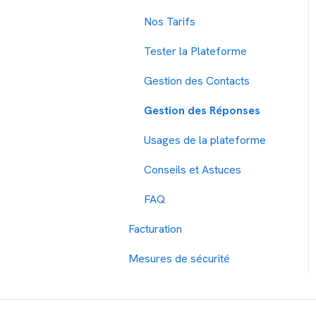
Publipostage
téléphones
Autres protocoles
l'aide
Gestion de l'opt-out
Nos Tarifs
Loockup de numero
API REST
Connexion
DLR - Compte Rendu
Tester la Plateforme
Mail2sms
MT & MO
Gestion des Contacts
SMPP
Portabilité & MNP
Gestion des Réponses
RGPD
Usages de la plateforme
hébergement
Conseils et Astuces
shortcode
FAQ
contenu
Facturation
Mesures de sécurité