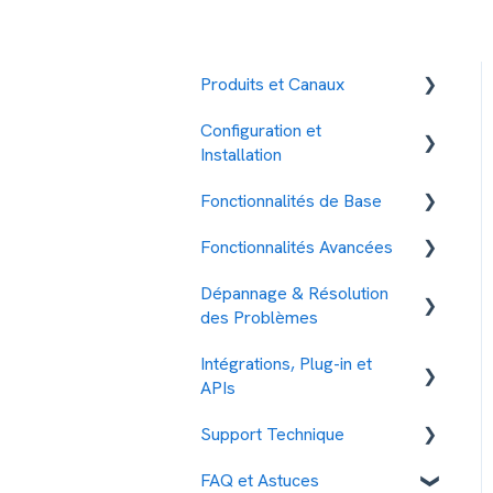
Produits et Canaux
Configuration et
SMS
Installation
TTS
Fonctionnalités de Base
Tarifs et Paiement
RCS
Fonctionnalités Avancées
Gestion des contacts
Gestion des Contacts
Time2Chat
Dépannage & Résolution
Gestion de l'envoi de
Gestion des Réponses
Automatisations
SMS enrichi
des Problèmes
message
Gestion des Campagnes
Les differents services
Raccourcisseur URL &
Intégrations, Plug-in et
Mon Compte
smsmode
Problèmes Courants :
Landing page
Sécurité
APIs
Messages non livrés
Mesures de Sécurité
Business Intelligence
SMS OTP
Les différents Usages
Support Technique
Les Codes Erreurs
Intégration avec d'autres
raccourcisseur URL
services
SMS Réponse
Paramètres de Sécurité
FAQ et Astuces
Antispam filtrage des
Procédure pour obtenir de