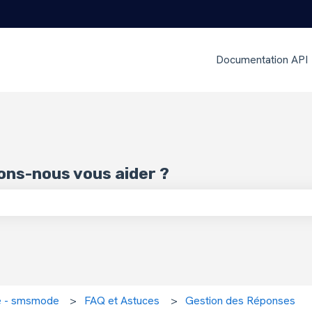
Documentation API
ns-nous vous aider ?
amp de recherche est vide.
ce - smsmode
FAQ et Astuces
Gestion des Réponses