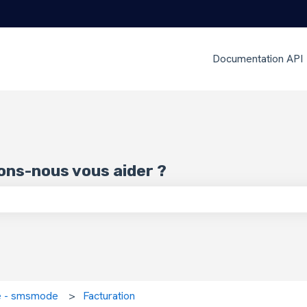
Documentation API
ns-nous vous aider ?
amp de recherche est vide.
ce - smsmode
Facturation