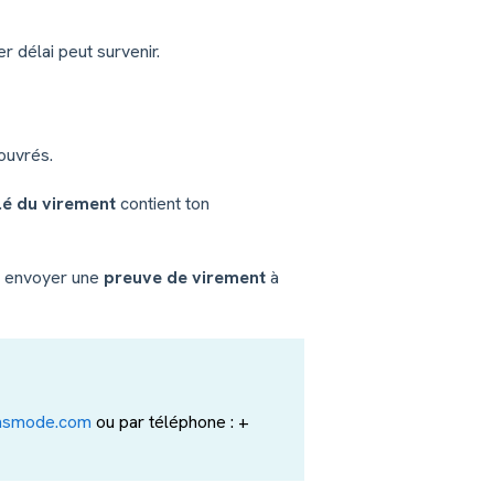
r délai peut survenir.
 ouvrés.
llé du virement
contient ton
ez envoyer une
preuve de virement
à
msmode.com
ou par téléphone : +