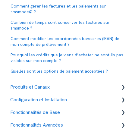
Comment gérer les factures et les paiements sur
smsmode© ?
Combien de temps sont conserver les factures sur
smsmode ?
Comment modifier les coordonnées bancaires (IBAN) de
mon compte de prélèvement ?
Pourquoi les crédits que je viens d’acheter ne sont-ils pas
visibles sur mon compte ?
Quelles sont les options de paiement acceptées ?
Produits et Canaux
Configuration et Installation
SMS
Fonctionnalités de Base
TTS
Tarifs et Paiement
Fonctionnalités Avancées
RCS
Gestion des contacts
Gestion des Contacts