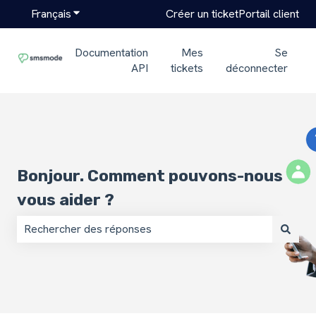
Français
Afficher le sous-menu pour les traductions
Créer un ticket
Portail client
Documentation
Mes
Se
API
tickets
déconnecter
Bonjour. Comment pouvons-nous
vous aider ?
Il n'y a aucune suggestion car le champ de recherche est