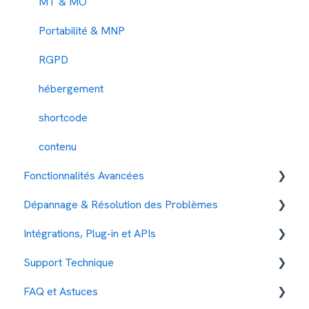
MT & MO
Portabilité & MNP
RGPD
hébergement
shortcode
contenu
Fonctionnalités Avancées
Dépannage & Résolution des Problèmes
Automatisations
Intégrations, Plug-in et APIs
Les differents services smsmode
Problèmes Courants : Messages non livrés
Support Technique
Business Intelligence
Les Codes Erreurs
Intégration avec d'autres services
FAQ et Astuces
raccourcisseur URL
Antispam filtrage des téléphones
Autres protocoles
Procédure pour obtenir de l'aide