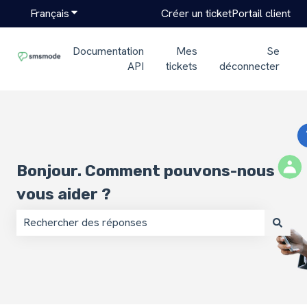
Français
Afficher le sous-menu pour les traductions
Créer un ticket
Portail client
Documentation
Mes
Se
API
tickets
déconnecter
Bonjour. Comment pouvons-nous
vous aider ?
Il n'y a aucune suggestion car le champ de recherche est