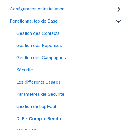
Configuration et Installation
SMS
Fonctionnalités de Base
TTS
Tarifs et Paiement
RCS
Gestion des contacts
Gestion des Contacts
Time2Chat
Gestion de l'envoi de message
Gestion des Réponses
SMS enrichi
Mon Compte
Gestion des Campagnes
Raccourcisseur URL & Landing page
Mesures de Sécurité
Sécurité
SMS OTP
Les différents Usages
SMS Réponse
Paramètres de Sécurité
Gestion de l'opt-out
DLR - Compte Rendu